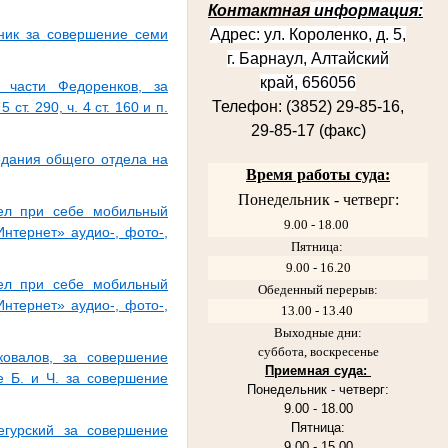
Контактная
информация:
Адрес:
ул. Короленко, д. 5
,
ник за совершение семи
г. Барнаул,
Алтайский
край, 656056
 части Федоренков, за
Телефон: (3852) 29-85-16,
ст. 290, ч. 4 ст. 160 и п.
29-85-17 (факс)
едания общего отдела на
Время работы суда:
Понедельник - четверг:
ел при себе мобильный
9.00 - 18.00
нтернет» аудио-, фото-,
Пятница:
9.00 - 16.20
ел при себе мобильный
Обеденный перерыв:
нтернет» аудио-, фото-,
13.00 - 13.40
Выходные дни:
суббота, воскресенье
овалов, за совершение
Приемная суда:
е Б. и Ч. за совершение
Понедельник - четверг:
9.00 - 18.00
Пятница:
гурский за совершение
9.00 - 15.00