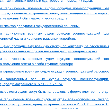
кий гарнизонный военный суд требуется помощник судьи.
им гарнизонным военным судом осужден военнослужащий Ба
а, предъявление и хранение заведомого поддельного паспорта
а незаконный сбыт наркотических средств.
еквизитов для уплаты государственной пошлины.
им гарнизонным военным судом осужден военнослужащий Кург
оинской части и хранение взрывных устройств.
щему, проходящему военную службу по контракту, за отсутствие 
д без уважительных причин назначен дисциплинарный арест
им гарнизонным военным судом осужден военнослужащий воен
а получения взятки в особо крупном размере
м гарнизонным военным судом осужден военнослужащий за соверш
ким гарнизонным военным судом осужден военнослужащи
, предусмотренного ч. 5 ст. 337 УК РФ.
ные листы судом могут быть направлены в форме электронного до
м гарнизонным военным судом осужден военнослужащий Захаро
ение преступлений, предусмотренных п. «а» ч.2 ст.158, п. «в» ч.3 ст