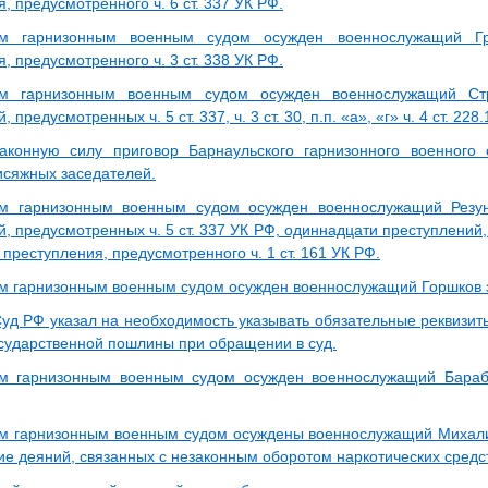
, предусмотренного ч. 6 ст. 337 УК РФ.
им гарнизонным военным судом осужден военнослужащий Г
, предусмотренного ч. 3 ст. 338 УК РФ.
им гарнизонным военным судом осужден военнослужащий Ст
 предусмотренных ч. 5 ст. 337, ч. 3 ст. 30, п.п. «а», «г» ч. 4 ст. 228.
аконную силу приговор Барнаульского гарнизонного военного 
исяжных заседателей.
им гарнизонным военным судом осужден военнослужащий Резу
, предусмотренных ч. 5 ст. 337 УК РФ, одиннадцати преступлений, 
 преступления, предусмотренного ч. 1 ст. 161 УК РФ.
м гарнизонным военным судом осужден военнослужащий Горшков з
уд РФ указал на необходимость указывать обязательные реквизит
осударственной пошлины при обращении в суд.
им гарнизонным военным судом осужден военнослужащий Бара
м гарнизонным военным судом осуждены военнослужащий Михали
ие деяний, связанных с незаконным оборотом наркотических средс