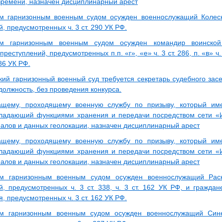
времени, назначен дисциплинарный арест
им гарнизонным военным судом осужден военнослужащий Колес
, предусмотренных ч. 3 ст. 290 УК РФ.
им гарнизонным военным судом осужден командир воинской
еступлений, предусмотренных п.п. «г», «е» ч. 3 ст. 286, п. «в» ч. 5 
286 УК РФ.
кий гарнизонный военный суд требуется секретарь судебного зас
должность, без проведения конкурса.
ащему, проходящему военную службу по призыву, который им
ладающий функциями хранения и передачи посредством сети «И
алов и данных геолокации, назначен дисциплинарный арест
ащему, проходящему военную службу по призыву, который им
ладающий функциями хранения и передачи посредством сети «И
алов и данных геолокации, назначен дисциплинарный арест
им гарнизонным военным судом осужден военнослужащий Раск
й, предусмотренных ч. 3 ст. 338, ч. 3 ст. 162 УК РФ, и граждан
, предусмотренных ч. 3 ст. 162 УК РФ.
им гарнизонным военным судом осужден военнослужащий Сине