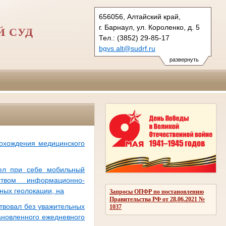
656056, Алтайский край,
г. Барнаул, ул. Короленко, д. 5
Й СУД
Тел.: (3852) 29-85-17
bgvs.alt@sudrf.ru
развернуть
рохождения медицинского
ел при себе мобильный
твом информационно-
ных геолокации, на
Запросы ОПФР по постановлению
Правительства РФ от 28.06.2021 №
твовал без уважительных
1037
тановленного ежедневного