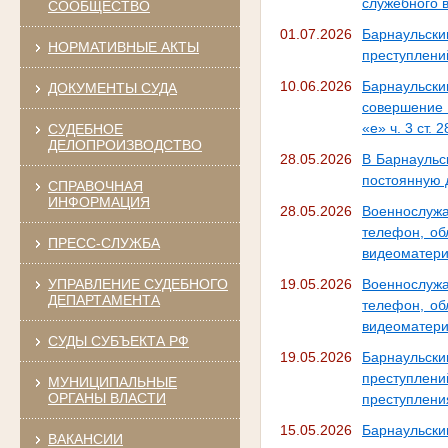
служебного 
СООБЩЕСТВО
01.07.2026
Барнаульск
НОРМАТИВНЫЕ АКТЫ
преступлений
10.06.2026
Барнаульск
ДОКУМЕНТЫ СУДА
совершение пр
«е» ч. 3 ст. 
СУДЕБНОЕ
ДЕЛОПРОИЗВОДСТВО
28.05.2026
В Барнаульс
постоянную 
СПРАВОЧНАЯ
ИНФОРМАЦИЯ
28.05.2026
Военнослуж
телефон, об
ПРЕСС-СЛУЖБА
видеоматери
УПРАВЛЕНИЕ СУДЕБНОГО
19.05.2026
Военнослуж
ДЕПАРТАМЕНТА
телефон, об
видеоматери
СУДЫ СУБЪЕКТА РФ
19.05.2026
Барнаульск
преступлени
МУНИЦИПАЛЬНЫЕ
ОРГАНЫ ВЛАСТИ
преступления
15.05.2026
Барнаульск
ВАКАНСИИ