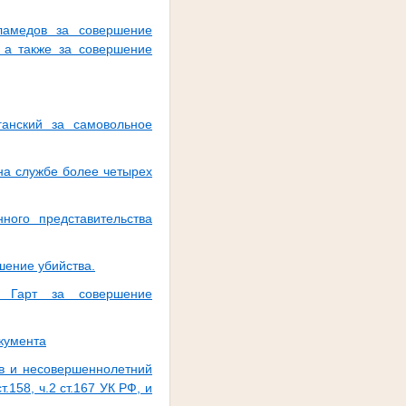
ламедов за совершение
, а также за совершение
анский за самовольное
на службе более четырех
ного представительства
ение убийства.
й Гарт за совершение
кумента
в и несовершеннолетний
.158, ч.2 ст.167 УК РФ, и