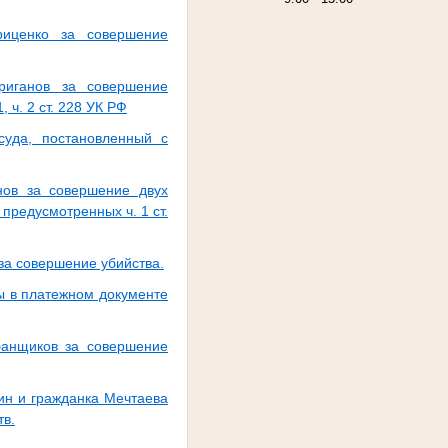
риценко за совершение
риганов за совершение
1, ч. 2 ст. 228 УК РФ
суда, постановленный с
нов за совершение двух
предусмотренных ч. 1 ст.
а совершение убийства.
ы в платежном документе
банщиков за совершение
н и гражданка Мечтаева
тв.